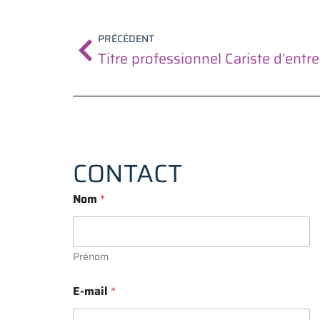
Précédent
PRÉCÉDENT
Titre professionnel Cariste d’entr
CONTACT
Nom
*
Prénom
E-mail
*