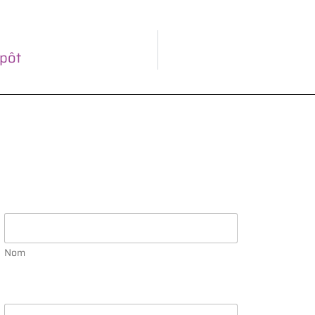
epôt
Nom