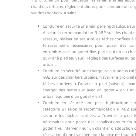
Tronc commun pour percevoir les tenants et les about
chantiers urbains, règlementations pour conduire un eng
sur des chantiers urbains
Conduire en sécurité une mini pelle hydraulique sur
A selon la recommandation R 482 sur des chantiers 
réseaux, réaliser en sécurité les tâches confiées à l’
terrassements nécessaires pour poser des cana
encombré avec un godet fixe, participation au cha
ouvrier à pied (suiveur), réglage des surfaces au
urbains
Conduire en sécurité une chargeuse sur pneus cat
482 sur des chantiers urbains, travailler à proximité
tâches confiées à l’ouvrier à pied (suiveur), ma
charger des matériaux avec un godet 4 en 1 mult
urbain équipée d’un godet 4 en 1
Conduire en sécurité une pelle hydraulique su
catégorie B1 selon la recommandation R 482 sur 
sécurité les tâches confiées à l’ouvrier à pied (s
nécessaires pour poser des canalisations et fou
godet fixe, intervenir sur un chantier d’adduction 
réalisation d’une tranchée pour la pose de tuyaux 