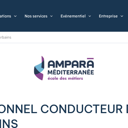
ations
Nos services
Evénementiel
Entreprise
urbains
IONNEL CONDUCTEUR 
INS