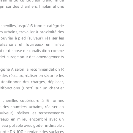
issants du conducteur d’engins de
in sur des chantiers, Implantations
 chenilles jusqu’à 6 tonnes catégorie
urbains, travailler à proximité des
ouvrier à pied (suiveur), réaliser les
lisations et fourreaux en milieu
ntier de pose de canalisation comme
 godet curage pour des aménagements
égorie A selon la recommandation R
 des réseaux, réaliser en sécurité les
nutentionner des charges, déplacer,
ifonctions (Drott) sur un chantier
r chenilles supérieure à 6 tonnes
des chantiers urbains, réaliser en
uiveur), réaliser les terrassements
rreaux en milieu encombré avec un
d’eau potable avec godet inclinable :
fonte DN 100 – réglage des surfaces