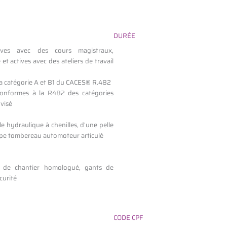
DURÉE
ives avec des cours magistraux,
t actives avec des ateliers de travail
 la catégorie A et B1 du CACES® R.482
s conformes à la R482 des catégories
 visé
e hydraulique à chenilles, d’une pelle
ype tombereau automoteur articulé
e de chantier homologué, gants de
curité
CODE CPF