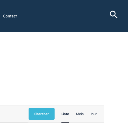
Rech
Contact
Navigation
Chercher
Liste
Mois
Jour
de
vues