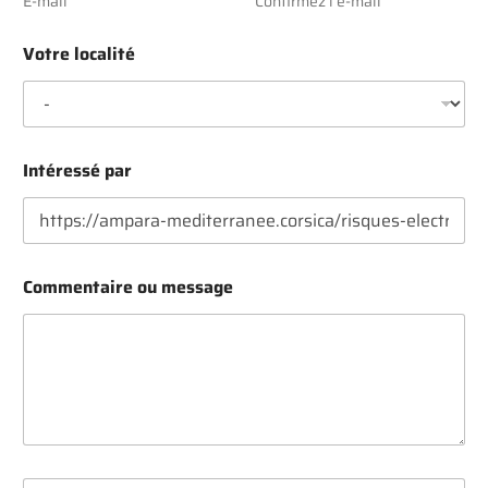
E-mail
Confirmez l’e-mail
Votre localité
Intéressé par
*
Commentaire ou message
P
r
é
n
o
m
,
P
r
é