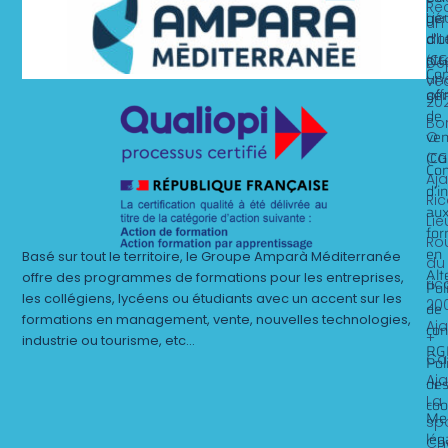
Rec
gén
Lie
un
d’ut
alt
dit
(CG
st
Dé
Con
un
ve
gén
off
20
de
Bo
ven
O
(CG
Ca
Con
Aj
d’i
Ri
au
Lie
for
Ro
en
Basé sur tout le territoire, le Groupe Amparà Méditerranée
du
Alt
offre des programmes de formations pour les entreprises,
ric
Pol
les collégiens, lycéens ou étudiants avec un accent sur les
20
de
formations en management, vente, nouvelles technologies,
Aj
con
+
industrie ou tourisme, etc…
RG
Ca
Pol
Aj
de
La
coo
Me
sp
lég
Ch