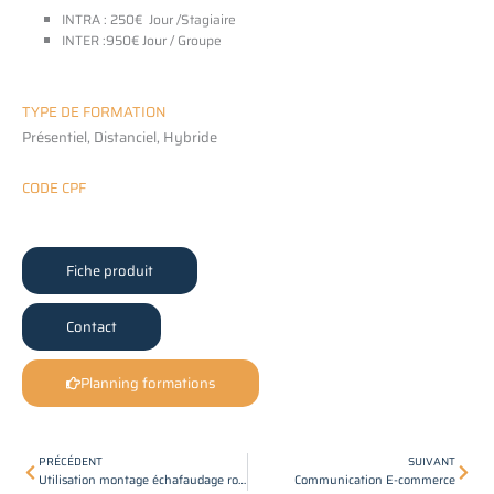
INTRA : 250€ Jour /Stagiaire
INTER :950€ Jour / Groupe
TYPE DE FORMATION
Présentiel, Distanciel, Hybride
CODE CPF
Fiche produit
Contact
Planning formations
Précédent
Suiv
PRÉCÉDENT
SUIVANT
Utilisation montage échafaudage roulant
Communication E-commerce