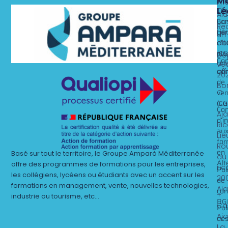
Me
x
Fri
Lé
Ca
Al
Nos 
Nos 
Con
Ba
Rec
gén
Lie
un
d’ut
alt
dit
(CG
st
Dé
Con
un
ve
gén
off
20
de
Bo
ven
O
(CG
Ca
Con
Aj
d’i
Ri
au
Lie
for
Ro
en
Basé sur tout le territoire, le Groupe Amparà Méditerranée
du
Alt
offre des programmes de formations pour les entreprises,
ric
Pol
les collégiens, lycéens ou étudiants avec un accent sur les
20
de
formations en management, vente, nouvelles technologies,
Aj
con
+
industrie ou tourisme, etc…
RG
Ca
Pol
Aj
de
La