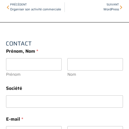
Précédent
Suiv
PRÉCÉDENT
SUIVANT
Organiser son activité commerciale
WordPress
CONTACT
Prénom, Nom
*
Prénom
Nom
Société
E-mail
*