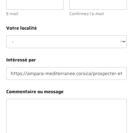
E-mail
Confirmez l’e-mail
Votre localité
Intéressé par
*
Commentaire ou message
I
n
t
é
r
e
s
s