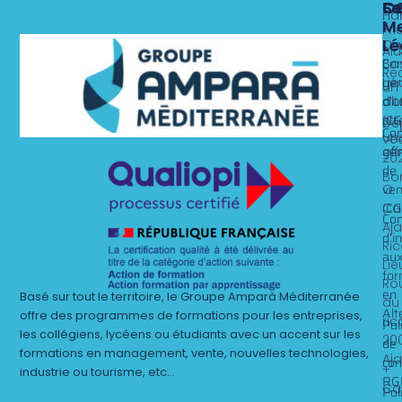
Fo
Se
C
C
Ha
Me
x
Fri
Lé
Ca
Al
Nos 
Nos 
Con
Ba
Rec
gén
Lie
un
d’ut
alt
dit
(CG
st
Dé
Con
un
ve
gén
off
20
de
Bo
ven
O
(CG
Ca
Con
Aj
d’i
Ri
au
Lie
for
Ro
en
Basé sur tout le territoire, le Groupe Amparà Méditerranée
du
Alt
offre des programmes de formations pour les entreprises,
ric
Pol
les collégiens, lycéens ou étudiants avec un accent sur les
20
de
formations en management, vente, nouvelles technologies,
Aj
con
+
industrie ou tourisme, etc…
RG
Ca
Pol