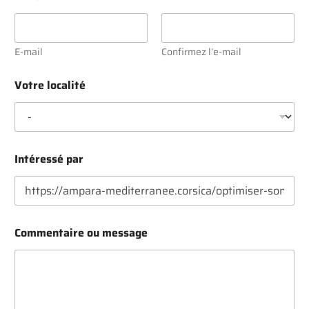
r
E
-
m
E-mail
Confirmez l’e-mail
a
i
Votre localité
l
Intéressé par
Commentaire ou message