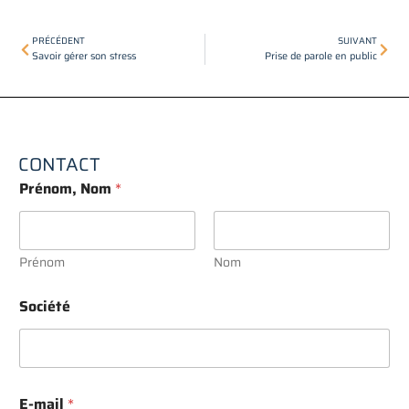
Précédent
Suiv
PRÉCÉDENT
SUIVANT
Savoir gérer son stress
Prise de parole en public
CONTACT
Prénom, Nom
*
Prénom
Nom
Société
p
E-mail
*
a