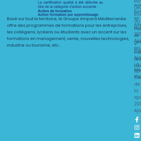
Ri
au
Lie
for
Ro
en
Basé sur tout le territoire, le Groupe Amparà Méditerranée
du
Alt
offre des programmes de formations pour les entreprises,
ric
Pol
les collégiens, lycéens ou étudiants avec un accent sur les
20
de
formations en management, vente, nouvelles technologies,
Aj
con
+
industrie ou tourisme, etc…
RG
Ca
Pol
Aj
de
La
coo
Me
sp
lég
Ch
de
la
sp
20
Aj
F
I
L
Y
a
n
i
o
c
s
n
u
e
t
k
t