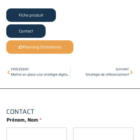
Fiche produit
Contact
Planning formations
Précédent
Suiv
PRÉCÉDENT
SUIVANT
Mettre en place une stratégie digitale
Stratégie de référencement
CONTACT
Prénom, Nom
*