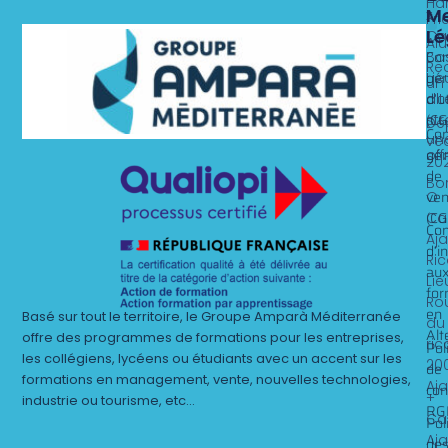
Ha
Me
x
Fri
Lé
Ca
Al
Nos 
Nos 
Con
Ba
Rec
gén
Lie
un
d’ut
alt
dit
(CG
st
Dé
Con
un
ve
gén
off
20
de
Bo
ven
O
(CG
Ca
Con
Aj
d’i
Ri
au
Lie
for
Ro
en
Basé sur tout le territoire, le Groupe Amparà Méditerranée
du
Alt
offre des programmes de formations pour les entreprises,
ric
Pol
les collégiens, lycéens ou étudiants avec un accent sur les
20
de
formations en management, vente, nouvelles technologies,
Aj
con
+
industrie ou tourisme, etc…
RG
Ca
Pol
Aj
de