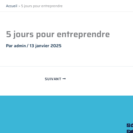
Aller
Accueil
5 jours pour entreprendre
au
contenu
5 jours pour entreprendre
Par
/
13 janvier 2025
admin
SUIVANT
N
N
N
C
Fo
Se
C
C