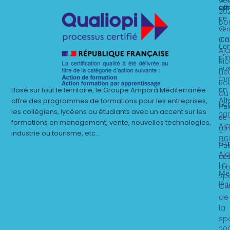
ve
gén
off
20
de
Bo
ven
O
(CG
Ca
Con
Aj
d’i
Ri
au
Lie
for
Ro
en
Basé sur tout le territoire, le Groupe Amparà Méditerranée
du
Alt
offre des programmes de formations pour les entreprises,
ric
Pol
les collégiens, lycéens ou étudiants avec un accent sur les
20
de
formations en management, vente, nouvelles technologies,
Aj
con
+
industrie ou tourisme, etc…
RG
Ca
Pol
Aj
de
La
coo
Me
sp
lég
Ch
de
la
sp
20