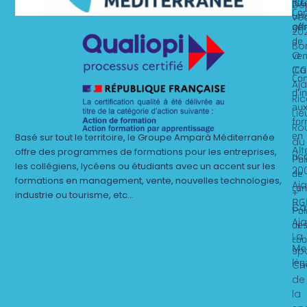
(CG
st
Dé
Con
un
ve
gén
off
20
de
Bo
ven
O
(CG
Ca
Con
Aj
d’i
Ri
au
Lie
for
Ro
en
Basé sur tout le territoire, le Groupe Amparà Méditerranée
du
Alt
offre des programmes de formations pour les entreprises,
ric
Pol
les collégiens, lycéens ou étudiants avec un accent sur les
20
de
formations en management, vente, nouvelles technologies,
Aj
con
+
industrie ou tourisme, etc…
RG
Ca
Pol
Aj
de
La
coo
Me
sp
lég
Ch
de
la