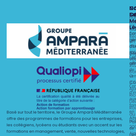
N
N
N
C
Fo
Se
C
C
Ha
Me
x
Fri
Lé
Ca
Al
Nos 
Nos 
Con
Ba
Rec
gén
Lie
un
d’ut
alt
dit
(CG
st
Dé
Con
un
ve
gén
off
20
de
Bo
ven
O
(CG
Ca
Con
Aj
d’i
Ri
au
Lie
for
Ro
en
Basé sur tout le territoire, le Groupe Amparà Méditerranée
du
Alt
offre des programmes de formations pour les entreprises,
ric
Pol
les collégiens, lycéens ou étudiants avec un accent sur les
20
de
formations en management, vente, nouvelles technologies,
Aj
con