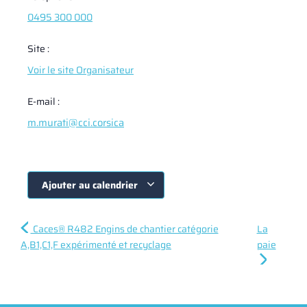
0495 300 000
Site :
Voir le site Organisateur
E-mail :
m.murati@cci.corsica
Ajouter au calendrier
Caces® R482 Engins de chantier catégorie
La
A,B1,C1,F expérimenté et recyclage
paie