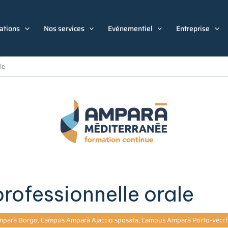
ations
Nos services
Evénementiel
Entreprise
le
ofessionnelle orale
parà Borgo, Campus Amparà Ajaccio sposata, Campus Amparà Porto-vecch