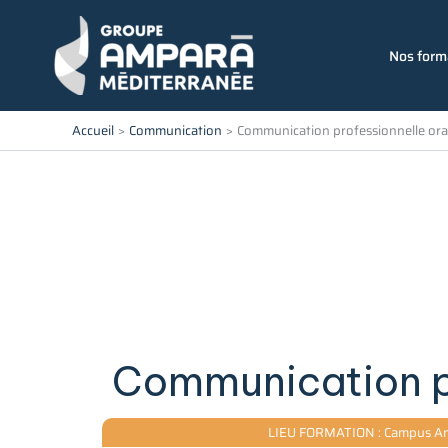
Aller
au
Nos form
contenu
Accueil
Communication
Communication professionnelle ora
Communication pr
LIEU FORMATION : Campus Am