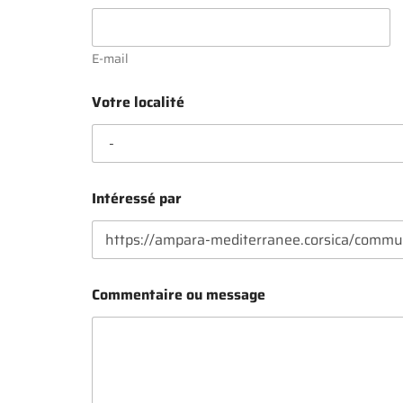
E-mail
Votre localité
P
Intéressé par
r
é
n
o
m
,
Commentaire ou message
P
r
é
n
o
m