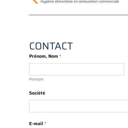
Précédent
Hygiène alimentaire en restauration commerciale
CONTACT
Prénom, Nom
*
Prénom
Société
E-mail
*