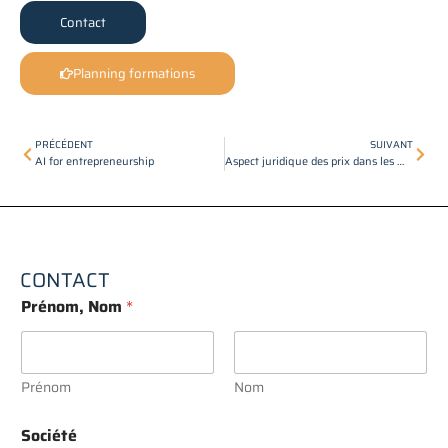
Contact
Planning formations
Précédent
Suiv
PRÉCÉDENT
SUIVANT
AI for entrepreneurship
Aspect juridique des prix dans les marchés publics
CONTACT
Prénom, Nom
*
Prénom
Nom
Société