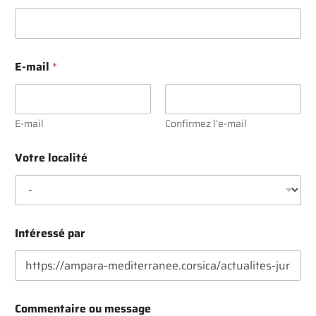
E-mail
*
E-mail
Confirmez l’e-mail
Votre localité
p
Intéressé par
a
r
m
e
s
s
Commentaire ou message